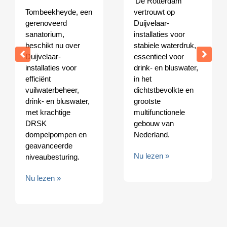
'De Rotterdam'
Tombeekheyde, een
vertrouwt op
gerenoveerd
Duijvelaar-
sanatorium,
installaties voor
beschikt nu over
stabiele waterdruk,
Duijvelaar-
essentieel voor
installaties voor
drink- en bluswater,
efficiënt
in het
vuilwaterbeheer,
dichtstbevolkte en
drink- en bluswater,
grootste
met krachtige
multifunctionele
DRSK
gebouw van
dompelpompen en
Nederland.
geavanceerde
Nu lezen »
niveaubesturing.
Nu lezen »