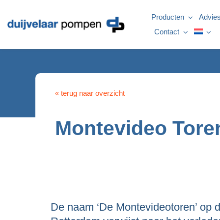
Ga
naar
Producten
Advie
inhoud
Contact
« terug naar overzicht
Montevideo Tore
De naam ‘De Montevideotoren’ op d