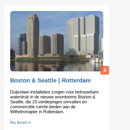
Boston & Seattle | Rotterdam
R
Duijvelaar-installaties zorgen voor betrouwbare
T
waterdruk in de nieuwe woontorens Boston &
b
Seattle, die 23 verdiepingen omvatten en
e
commerciële ruimte bieden aan de
k
Wilhelminapier in Rotterdam.
g
Nu lezen »
N