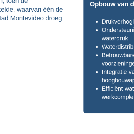
n, toen de
Opbouw van de
telde, waarvan één de
ad Montevideo droeg.
Drukverhogi
Ondersteun
waterdruk
Waterdistri
Betrouwbare
voorziening
Integratie 
hoogbouwapp
Efficiënt w
werkcomple