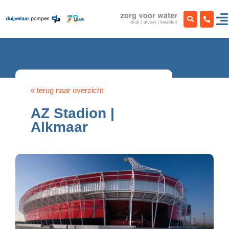
Ga
naar
inhoud
« terug naar overzicht
AZ Stadion |
Alkmaar