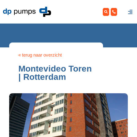
Skip
to
content
« terug naar overzicht
Montevideo Toren
| Rotterdam