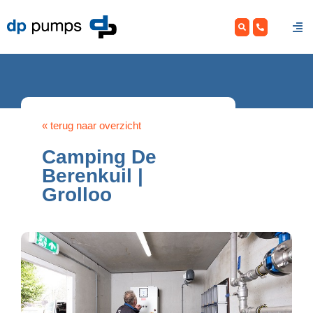
Skip
to
content
« terug naar overzicht
Camping De
Berenkuil |
Grolloo