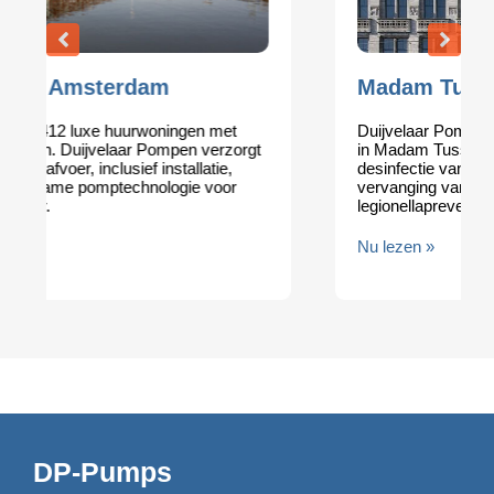
Madam Tussauds | Amsterdam
Duijvelaar Pompen optimaliseerde de waterkwaliteit
in Madam Tussauds met een Hygiëneplan,
desinfectie van het drinkwatersysteem, en
vervanging van de drukverhogingsinstallatie voor
legionellapreventie.
Nu lezen »
DP-Pumps