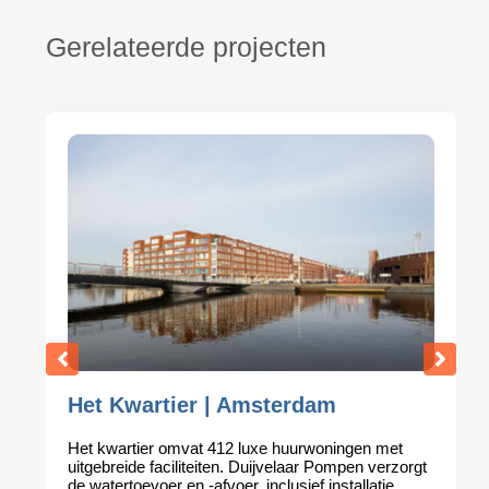
Gerelateerde projecten
sterdam
AZ Stadion | Alkmaar
xe huurwoningen met
Duijvelaar Pompen voorziet het 
ijvelaar Pompen verzorgt
Alkmaar van veilige drinkwaterv
nclusief installatie,
Brand-Unit, waarmee aan streng