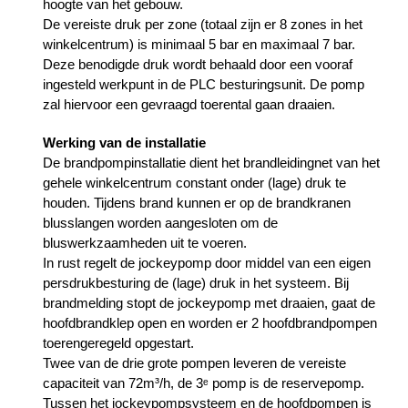
hoogte van het gebouw.
De vereiste druk per zone (totaal zijn er 8 zones in het
winkelcentrum) is minimaal 5 bar en maximaal 7 bar.
Deze benodigde druk wordt behaald door een vooraf
ingesteld werkpunt in de PLC besturingsunit. De pomp
zal hiervoor een gevraagd toerental gaan draaien.
Werking van de installatie
De brandpompinstallatie dient het brandleidingnet van het
gehele winkelcentrum constant onder (lage) druk te
houden. Tijdens brand kunnen er op de brandkranen
blusslangen worden aangesloten om de
bluswerkzaamheden uit te voeren.
In rust regelt de jockeypomp door middel van een eigen
persdrukbesturing de (lage) druk in het systeem. Bij
brandmelding stopt de jockeypomp met draaien, gaat de
hoofdbrandklep open en worden er 2 hoofdbrandpompen
toerengeregeld opgestart.
Twee van de drie grote pompen leveren de vereiste
capaciteit van 72m³/h, de 3ᵉ pomp is de reservepomp.
Tussen het jockeypompsysteem en de hoofdpompen is