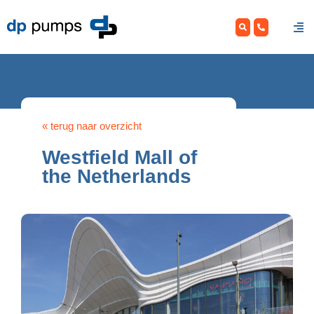
Skip
to
content
« terug naar overzicht
Westfield Mall of
the Netherlands