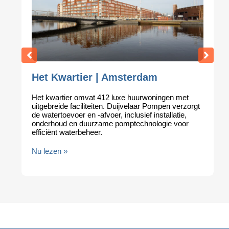
AZ Stadion | Alkmaar
et
Duijvelaar Pompen voorziet het AZ Stadion in
rzorgt
Alkmaar van veilige drinkwatervoorziening en een
e,
Brand-Unit, waarmee aan strenge veiligheidseisen
or
voor 17.000 bezoekers wordt voldaan.
Nu lezen »